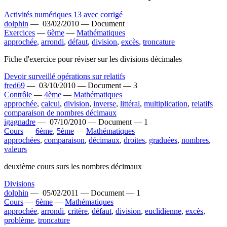
Activités numériques 13 avec corrigé
dolphin
—
03/02/2010 —
Document
Exercices
—
6ème
—
Mathématiques
approchée
,
arrondi
,
défaut
,
division
,
excès
,
troncature
Fiche d'exercice pour réviser sur les divisions décimales
Devoir surveillé opérations sur relatifs
fred69
—
03/10/2010 —
Document —
3
Contrôle
—
4ème
—
Mathématiques
approchée
,
calcul
,
division
,
inverse
,
littéral
,
multiplication
,
relatifs
comparaison de nombres décimaux
igagnadre
—
07/10/2010 —
Document —
1
Cours
—
6ème
,
5ème
—
Mathématiques
approchées
,
comparaison
,
décimaux
,
droites
,
graduées
,
nombres
,
valeurs
deuxième cours surs les nombres décimaux
Divisions
dolphin
—
05/02/2011 —
Document —
1
Cours
—
6ème
—
Mathématiques
approchée
,
arrondi
,
critère
,
défaut
,
division
,
euclidienne
,
excès
,
problème
,
troncature