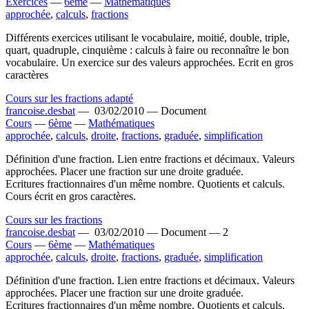
Exercices
—
6ème
—
Mathématiques
approchée
,
calculs
,
fractions
Différents exercices utilisant le vocabulaire, moitié, double, triple,
quart, quadruple, cinquième : calculs à faire ou reconnaître le bon
vocabulaire. Un exercice sur des valeurs approchées. Ecrit en gros
caractères
Cours sur les fractions adapté
francoise.desbat
—
03/02/2010 —
Document
Cours
—
6ème
—
Mathématiques
approchée
,
calculs
,
droite
,
fractions
,
graduée
,
simplification
Définition d'une fraction. Lien entre fractions et décimaux. Valeurs
approchées. Placer une fraction sur une droite graduée.
Ecritures fractionnaires d'un même nombre. Quotients et calculs.
Cours écrit en gros caractères.
Cours sur les fractions
francoise.desbat
—
03/02/2010 —
Document —
2
Cours
—
6ème
—
Mathématiques
approchée
,
calculs
,
droite
,
fractions
,
graduée
,
simplification
Définition d'une fraction. Lien entre fractions et décimaux. Valeurs
approchées. Placer une fraction sur une droite graduée.
Ecritures fractionnaires d'un même nombre. Quotients et calculs.