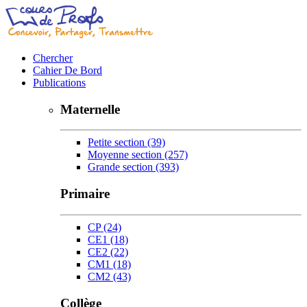
Chercher
Cahier De Bord
Publications
Maternelle
Petite section
(39)
Moyenne section
(257)
Grande section
(393)
Primaire
CP
(24)
CE1
(18)
CE2
(22)
CM1
(18)
CM2
(43)
Collège