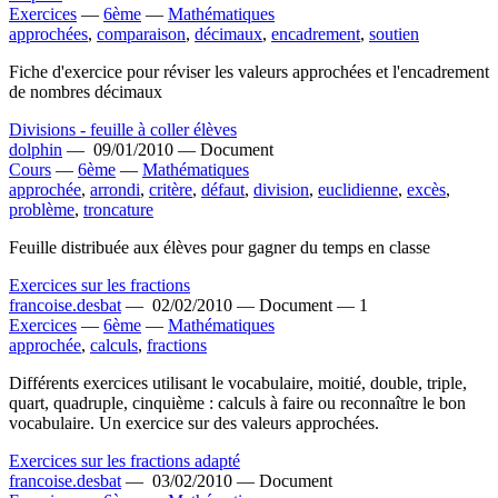
Exercices
—
6ème
—
Mathématiques
approchées
,
comparaison
,
décimaux
,
encadrement
,
soutien
Fiche d'exercice pour réviser les valeurs approchées et l'encadrement
de nombres décimaux
Divisions - feuille à coller élèves
dolphin
—
09/01/2010 —
Document
Cours
—
6ème
—
Mathématiques
approchée
,
arrondi
,
critère
,
défaut
,
division
,
euclidienne
,
excès
,
problème
,
troncature
Feuille distribuée aux élèves pour gagner du temps en classe
Exercices sur les fractions
francoise.desbat
—
02/02/2010 —
Document —
1
Exercices
—
6ème
—
Mathématiques
approchée
,
calculs
,
fractions
Différents exercices utilisant le vocabulaire, moitié, double, triple,
quart, quadruple, cinquième : calculs à faire ou reconnaître le bon
vocabulaire. Un exercice sur des valeurs approchées.
Exercices sur les fractions adapté
francoise.desbat
—
03/02/2010 —
Document