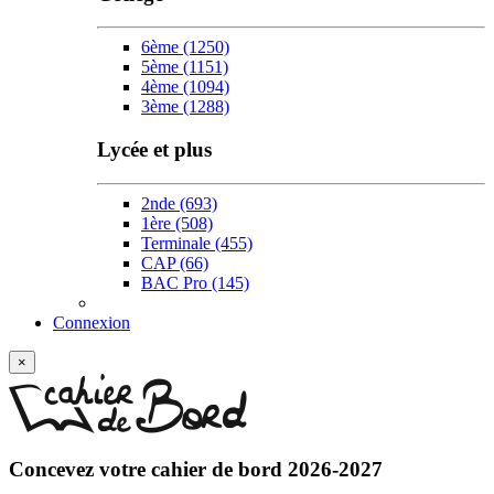
6ème
(1250)
5ème
(1151)
4ème
(1094)
3ème
(1288)
Lycée et plus
2nde
(693)
1ère
(508)
Terminale
(455)
CAP
(66)
BAC Pro
(145)
Connexion
×
Concevez votre
cahier de bord 2026-2027