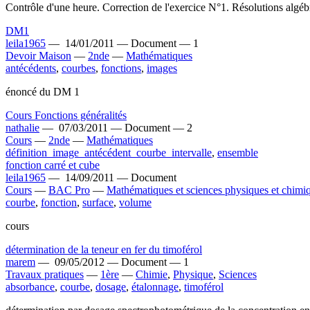
Contrôle d'une heure. Correction de l'exercice N°1. Résolutions algéb
DM1
leila1965
—
14/01/2011 —
Document —
1
Devoir Maison
—
2nde
—
Mathématiques
antécédents
,
courbes
,
fonctions
,
images
énoncé du DM 1
Cours Fonctions généralités
nathalie
—
07/03/2011 —
Document —
2
Cours
—
2nde
—
Mathématiques
définition_image_antécédent_courbe_intervalle
,
ensemble
fonction carré et cube
leila1965
—
14/09/2011 —
Document
Cours
—
BAC Pro
—
Mathématiques et sciences physiques et chimi
courbe
,
fonction
,
surface
,
volume
cours
détermination de la teneur en fer du timoférol
marem
—
09/05/2012 —
Document —
1
Travaux pratiques
—
1ère
—
Chimie
,
Physique
,
Sciences
absorbance
,
courbe
,
dosage
,
étalonnage
,
timoférol