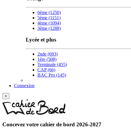
6ème
(1250)
5ème
(1151)
4ème
(1094)
3ème
(1288)
Lycée et plus
2nde
(693)
1ère
(508)
Terminale
(455)
CAP
(66)
BAC Pro
(145)
Connexion
×
Concevez votre
cahier de bord 2026-2027