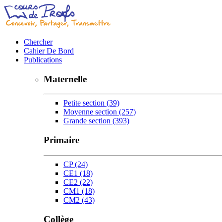
Chercher
Cahier De Bord
Publications
Maternelle
Petite section
(39)
Moyenne section
(257)
Grande section
(393)
Primaire
CP
(24)
CE1
(18)
CE2
(22)
CM1
(18)
CM2
(43)
Collège