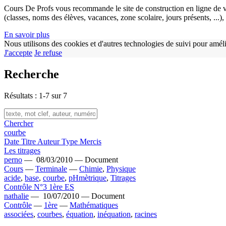
Cours De Profs vous recommande le site de construction en ligne de v
(classes, noms des élèves, vacances, zone scolaire, jours présents, ...
En savoir plus
Nous utilisons des cookies et d'autres technologies de suivi pour améli
J'accepte
Je refuse
Recherche
Résultats : 1-7 sur 7
Chercher
courbe
Date
Titre
Auteur
Type
Mercis
Les titrages
perno
—
08/03/2010 —
Document
Cours
—
Terminale
—
Chimie
,
Physique
acide
,
base
,
courbe
,
pHmètrique
,
Titrages
Contrôle N°3 1ère ES
nathalie
—
10/07/2010 —
Document
Contrôle
—
1ère
—
Mathématiques
associées
,
courbes
,
équation
,
inéquation
,
racines