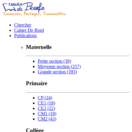
Chercher
Cahier De Bord
Publications
Maternelle
Petite section
(39)
Moyenne section
(257)
Grande section
(393)
Primaire
CP
(24)
CE1
(18)
CE2
(22)
CM1
(18)
CM2
(43)
Collège