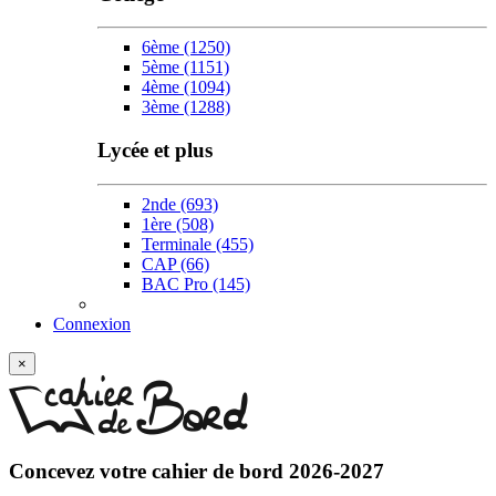
6ème
(1250)
5ème
(1151)
4ème
(1094)
3ème
(1288)
Lycée et plus
2nde
(693)
1ère
(508)
Terminale
(455)
CAP
(66)
BAC Pro
(145)
Connexion
×
Concevez votre
cahier de bord 2026-2027