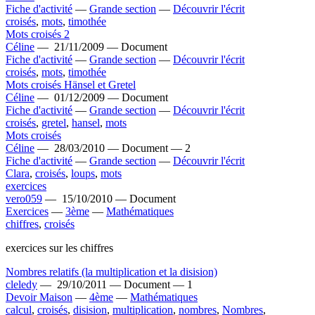
Fiche d'activité
—
Grande section
—
Découvrir l'écrit
croisés
,
mots
,
timothée
Mots croisés 2
Céline
—
21/11/2009 —
Document
Fiche d'activité
—
Grande section
—
Découvrir l'écrit
croisés
,
mots
,
timothée
Mots croisés Hänsel et Gretel
Céline
—
01/12/2009 —
Document
Fiche d'activité
—
Grande section
—
Découvrir l'écrit
croisés
,
gretel
,
hansel
,
mots
Mots croisés
Céline
—
28/03/2010 —
Document —
2
Fiche d'activité
—
Grande section
—
Découvrir l'écrit
Clara
,
croisés
,
loups
,
mots
exercices
vero059
—
15/10/2010 —
Document
Exercices
—
3ème
—
Mathématiques
chiffres
,
croisés
exercices sur les chiffres
Nombres relatifs (la multiplication et la disision)
cleledy
—
29/10/2011 —
Document —
1
Devoir Maison
—
4ème
—
Mathématiques
calcul
,
croisés
,
disision
,
multiplication
,
nombres
,
Nombres
,