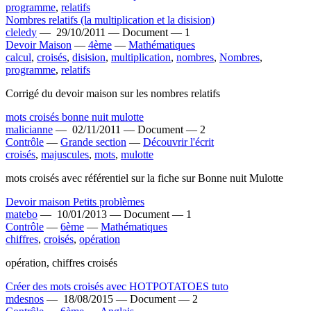
programme
,
relatifs
Nombres relatifs (la multiplication et la disision)
cleledy
—
29/10/2011 —
Document —
1
Devoir Maison
—
4ème
—
Mathématiques
calcul
,
croisés
,
disision
,
multiplication
,
nombres
,
Nombres
,
programme
,
relatifs
Corrigé du devoir maison sur les nombres relatifs
mots croisés bonne nuit mulotte
malicianne
—
02/11/2011 —
Document —
2
Contrôle
—
Grande section
—
Découvrir l'écrit
croisés
,
majuscules
,
mots
,
mulotte
mots croisés avec référentiel sur la fiche sur Bonne nuit Mulotte
Devoir maison Petits problèmes
matebo
—
10/01/2013 —
Document —
1
Contrôle
—
6ème
—
Mathématiques
chiffres
,
croisés
,
opération
opération, chiffres croisés
Créer des mots croisés avec HOTPOTATOES tuto
mdesnos
—
18/08/2015 —
Document —
2