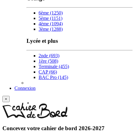
6ème
(1250)
5ème
(1151)
4ème
(1094)
3ème
(1288)
Lycée et plus
2nde
(693)
1ère
(508)
Terminale
(455)
CAP
(66)
BAC Pro
(145)
Connexion
×
Concevez votre
cahier de bord 2026-2027