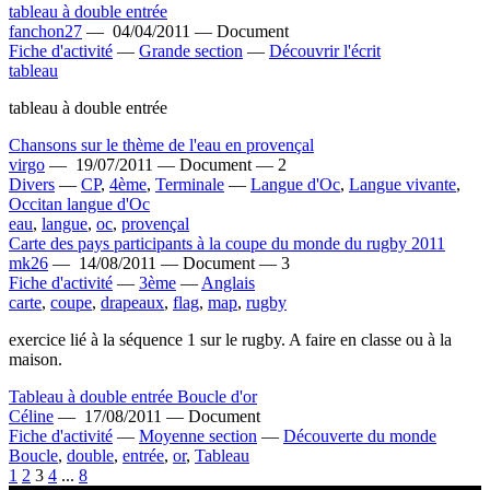
tableau à double entrée
fanchon27
—
04/04/2011 —
Document
Fiche d'activité
—
Grande section
—
Découvrir l'écrit
tableau
tableau à double entrée
Chansons sur le thème de l'eau en provençal
virgo
—
19/07/2011 —
Document —
2
Divers
—
CP
,
4ème
,
Terminale
—
Langue d'Oc
,
Langue vivante
,
Occitan langue d'Oc
eau
,
langue
,
oc
,
provençal
Carte des pays participants à la coupe du monde du rugby 2011
mk26
—
14/08/2011 —
Document —
3
Fiche d'activité
—
3ème
—
Anglais
carte
,
coupe
,
drapeaux
,
flag
,
map
,
rugby
exercice lié à la séquence 1 sur le rugby. A faire en classe ou à la
maison.
Tableau à double entrée Boucle d'or
Céline
—
17/08/2011 —
Document
Fiche d'activité
—
Moyenne section
—
Découverte du monde
Boucle
,
double
,
entrée
,
or
,
Tableau
1
2
3
4
...
8