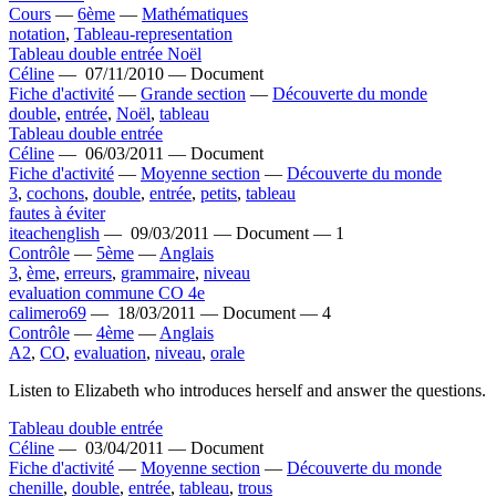
Cours
—
6ème
—
Mathématiques
notation
,
Tableau-representation
Tableau double entrée Noël
Céline
—
07/11/2010 —
Document
Fiche d'activité
—
Grande section
—
Découverte du monde
double
,
entrée
,
Noël
,
tableau
Tableau double entrée
Céline
—
06/03/2011 —
Document
Fiche d'activité
—
Moyenne section
—
Découverte du monde
3
,
cochons
,
double
,
entrée
,
petits
,
tableau
fautes à éviter
iteachenglish
—
09/03/2011 —
Document —
1
Contrôle
—
5ème
—
Anglais
3
,
ème
,
erreurs
,
grammaire
,
niveau
evaluation commune CO 4e
calimero69
—
18/03/2011 —
Document —
4
Contrôle
—
4ème
—
Anglais
A2
,
CO
,
evaluation
,
niveau
,
orale
Listen to Elizabeth who introduces herself and answer the questions.
Tableau double entrée
Céline
—
03/04/2011 —
Document
Fiche d'activité
—
Moyenne section
—
Découverte du monde
chenille
,
double
,
entrée
,
tableau
,
trous