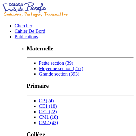
Chercher
Cahier De Bord
Publications
Maternelle
Petite section
(39)
Moyenne section
(257)
Grande section
(393)
Primaire
CP
(24)
CE1
(18)
CE2
(22)
CM1
(18)
CM2
(43)
Collège