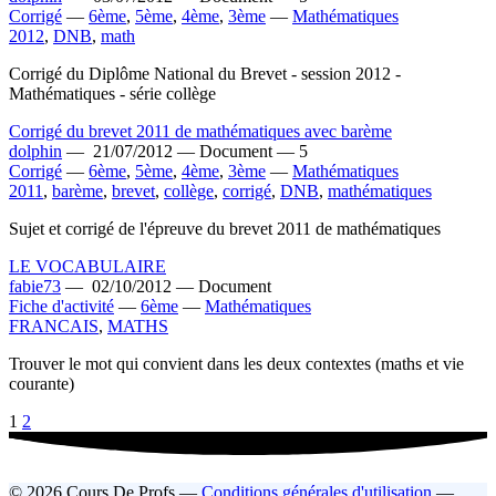
Corrigé
—
6ème
,
5ème
,
4ème
,
3ème
—
Mathématiques
2012
,
DNB
,
math
Corrigé du Diplôme National du Brevet - session 2012 -
Mathématiques - série collège
Corrigé du brevet 2011 de mathématiques avec barème
dolphin
—
21/07/2012 —
Document —
5
Corrigé
—
6ème
,
5ème
,
4ème
,
3ème
—
Mathématiques
2011
,
barème
,
brevet
,
collège
,
corrigé
,
DNB
,
mathématiques
Sujet et corrigé de l'épreuve du brevet 2011 de mathématiques
LE VOCABULAIRE
fabie73
—
02/10/2012 —
Document
Fiche d'activité
—
6ème
—
Mathématiques
FRANCAIS
,
MATHS
Trouver le mot qui convient dans les deux contextes (maths et vie
courante)
1
2
© 2026 Cours De Profs —
Conditions générales d'utilisation
—