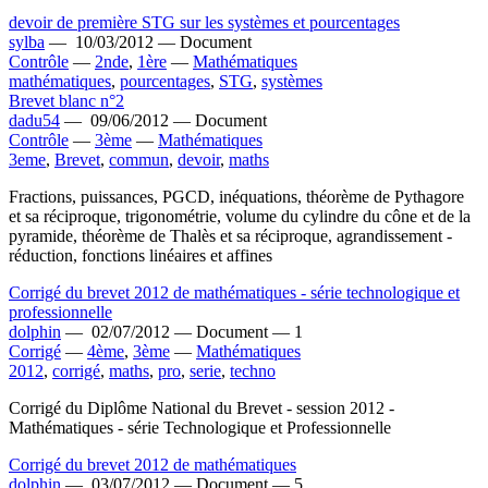
devoir de première STG sur les systèmes et pourcentages
sylba
—
10/03/2012 —
Document
Contrôle
—
2nde
,
1ère
—
Mathématiques
mathématiques
,
pourcentages
,
STG
,
systèmes
Brevet blanc n°2
dadu54
—
09/06/2012 —
Document
Contrôle
—
3ème
—
Mathématiques
3eme
,
Brevet
,
commun
,
devoir
,
maths
Fractions, puissances, PGCD, inéquations, théorème de Pythagore
et sa réciproque, trigonométrie, volume du cylindre du cône et de la
pyramide, théorème de Thalès et sa réciproque, agrandissement -
réduction, fonctions linéaires et affines
Corrigé du brevet 2012 de mathématiques - série technologique et
professionnelle
dolphin
—
02/07/2012 —
Document —
1
Corrigé
—
4ème
,
3ème
—
Mathématiques
2012
,
corrigé
,
maths
,
pro
,
serie
,
techno
Corrigé du Diplôme National du Brevet - session 2012 -
Mathématiques - série Technologique et Professionnelle
Corrigé du brevet 2012 de mathématiques
dolphin
—
03/07/2012 —
Document —
5