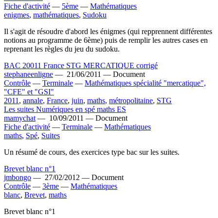
Fiche d'activité
—
5ème
—
Mathématiques
enigmes
,
mathématiques
,
Sudoku
Il s'agit de résoudre d'abord les énigmes (qui repprennent différentes
notions au programme de 6ème) puis de remplir les autres cases en
reprenant les règles du jeu du sudoku.
BAC 20011 France STG MERCATIQUE corrigé
stephaneenligne
—
21/06/2011 —
Document
Contrôle
—
Terminale
—
Mathématiques spécialité "mercatique",
"CFE" et "GSI"
2011
,
annale
,
France
,
juin
,
maths
,
métropolitaine
,
STG
Les suites Numériques en spé maths ES
mamychat
—
10/09/2011 —
Document
Fiche d'activité
—
Terminale
—
Mathématiques
maths
,
Spé
,
Suites
Un résumé de cours, des exercices type bac sur les suites.
Brevet blanc n°1
jmbongo
—
27/02/2012 —
Document
Contrôle
—
3ème
—
Mathématiques
blanc
,
Brevet
,
maths
Brevet blanc n°1