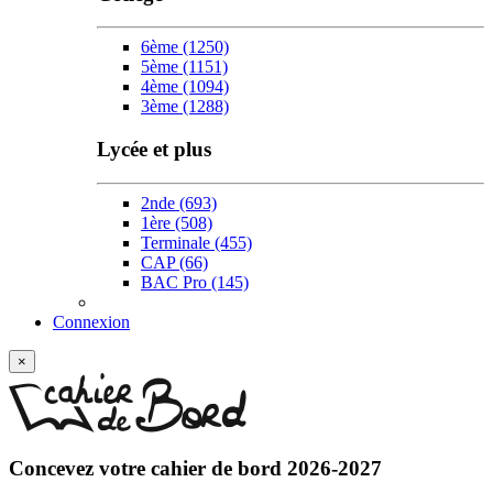
6ème
(1250)
5ème
(1151)
4ème
(1094)
3ème
(1288)
Lycée et plus
2nde
(693)
1ère
(508)
Terminale
(455)
CAP
(66)
BAC Pro
(145)
Connexion
×
Concevez votre
cahier de bord 2026-2027