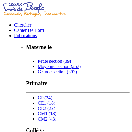
Chercher
Cahier De Bord
Publications
Maternelle
Petite section
(39)
Moyenne section
(257)
Grande section
(393)
Primaire
CP
(24)
CE1
(18)
CE2
(22)
CM1
(18)
CM2
(43)
Collège