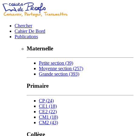
Chercher
Cahier De Bord
Publications
Maternelle
Petite section
(39)
Moyenne section
(257)
Grande section
(393)
Primaire
CP
(24)
CE1
(18)
CE2
(22)
CM1
(18)
CM2
(43)
Collège