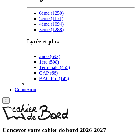
6ème
(1250)
5ème
(1151)
4ème
(1094)
3ème
(1288)
Lycée et plus
2nde
(693)
1ère
(508)
Terminale
(455)
CAP
(66)
BAC Pro
(145)
Connexion
×
Concevez votre
cahier de bord 2026-2027