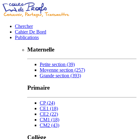
Chercher
Cahier De Bord
Publications
Maternelle
Petite section
(39)
Moyenne section
(257)
Grande section
(393)
Primaire
CP
(24)
CE1
(18)
CE2
(22)
CM1
(18)
CM2
(43)
Collège