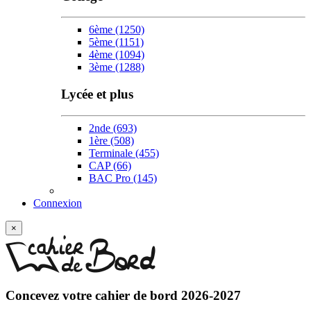
6ème
(1250)
5ème
(1151)
4ème
(1094)
3ème
(1288)
Lycée et plus
2nde
(693)
1ère
(508)
Terminale
(455)
CAP
(66)
w
BAC Pro
(145)
Connexion
×
Concevez votre
cahier de bord 2026-2027