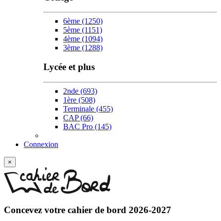
6ème
(1250)
5ème
(1151)
4ème
(1094)
3ème
(1288)
Lycée et plus
2nde
(693)
1ère
(508)
Terminale
(455)
CAP
(66)
BAC Pro
(145)
Connexion
w
×
Concevez votre
cahier de bord 2026-2027