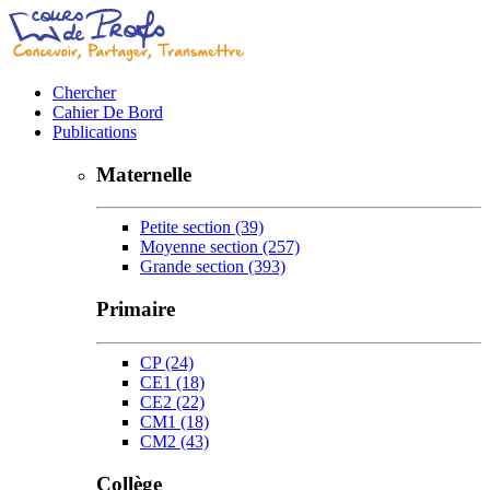
Chercher
Cahier De Bord
Publications
Maternelle
Petite section
(39)
Moyenne section
(257)
Grande section
(393)
Primaire
CP
(24)
CE1
(18)
CE2
(22)
CM1
(18)
CM2
(43)
Collège