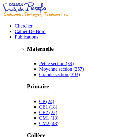
Chercher
Cahier De Bord
Publications
Maternelle
Petite section
(39)
Moyenne section
(257)
Grande section
(393)
Primaire
CP
(24)
CE1
(18)
CE2
(22)
CM1
(18)
CM2
(43)
Collège