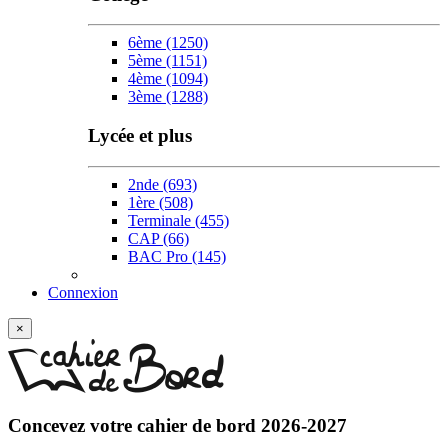
6ème
(1250)
5ème
(1151)
4ème
(1094)
3ème
(1288)
Lycée et plus
2nde
(693)
1ère
(508)
Terminale
(455)
CAP
(66)
BAC Pro
(145)
Connexion
×
Concevez votre
cahier de bord 2026-2027