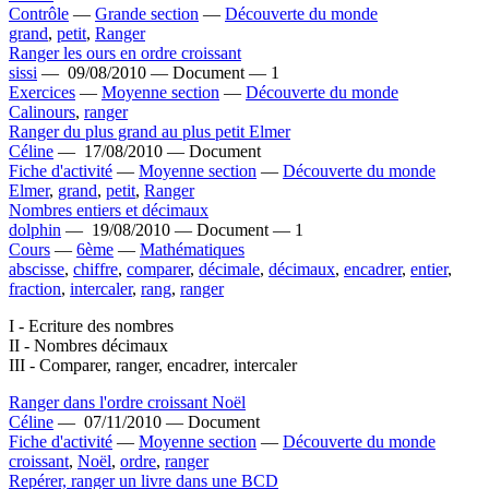
Contrôle
—
Grande section
—
Découverte du monde
grand
,
petit
,
Ranger
Ranger les ours en ordre croissant
sissi
—
09/08/2010 —
Document —
1
Exercices
—
Moyenne section
—
Découverte du monde
Calinours
,
ranger
Ranger du plus grand au plus petit Elmer
Céline
—
17/08/2010 —
Document
Fiche d'activité
—
Moyenne section
—
Découverte du monde
Elmer
,
grand
,
petit
,
Ranger
Nombres entiers et décimaux
dolphin
—
19/08/2010 —
Document —
1
Cours
—
6ème
—
Mathématiques
abscisse
,
chiffre
,
comparer
,
décimale
,
décimaux
,
encadrer
,
entier
,
fraction
,
intercaler
,
rang
,
ranger
I - Ecriture des nombres
II - Nombres décimaux
III - Comparer, ranger, encadrer, intercaler
Ranger dans l'ordre croissant Noël
Céline
—
07/11/2010 —
Document
Fiche d'activité
—
Moyenne section
—
Découverte du monde
croissant
,
Noël
,
ordre
,
ranger
Repérer, ranger un livre dans une BCD