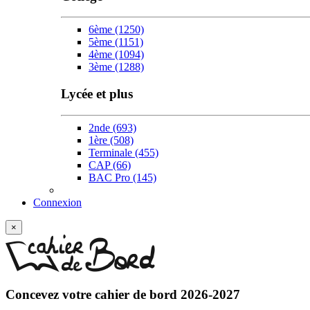
6ème
(1250)
5ème
(1151)
4ème
(1094)
3ème
(1288)
Lycée et plus
2nde
(693)
1ère
(508)
Terminale
(455)
CAP
(66)
BAC Pro
(145)
Connexion
×
Concevez votre
cahier de bord 2026-2027