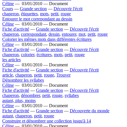
Céline
—
03/01/2010 —
Document
Cours
—
Grande section
—
Découvrir l'écrit
chaperon
,
étiquettes
,
mots
,
petit
,
rouge
Entourer le mot correpondant au dessin
Céline
—
03/01/2010 —
Document
Fiche d'activité
—
Grande section
—
Découvrir l'écrit
chaperon
,
correspondant
,
dessin
,
entourer
,
mot
,
petit
,
rouge
Colorier les mêmes mots dans différentes écritures
Céline
—
03/01/2010 —
Document
Fiche d'activité
—
Grande section
—
Découvrir l'écrit
chaperon
,
colorier
,
écritures
,
mots
,
petit
,
rouge
les articles
Céline
—
03/01/2010 —
Document
Fiche d'activité
—
Grande section
—
Découvrir l'écrit
article
,
chaperon
,
petit
,
rouge
,
Trouver
Dénombrer les syllabes
Céline
—
03/01/2010 —
Document
Fiche d'activité
—
Grande section
—
Découvrir l'écrit
chaperon
,
dénombrer
,
petit
,
rouge
,
syllabes
autant, plus, moins
Céline
—
03/01/2010 —
Document
Fiche d'activité
—
Grande section
—
Découverte du monde
autant
,
chaperon
,
petit
,
rouge
Construire et dénombrer une collection jusqu'à 14
Céline
—
03/01/2010 —
Document