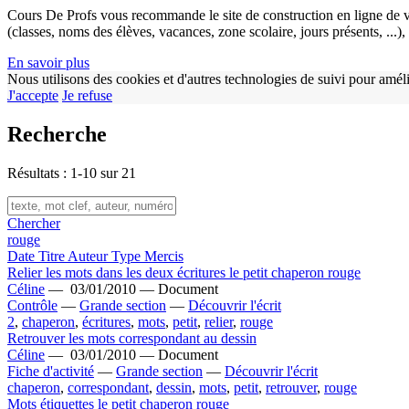
Cours De Profs vous recommande le site de construction en ligne de v
(classes, noms des élèves, vacances, zone scolaire, jours présents, ...
En savoir plus
Nous utilisons des cookies et d'autres technologies de suivi pour améli
J'accepte
Je refuse
Recherche
Résultats : 1-10 sur 21
Chercher
rouge
Date
Titre
Auteur
Type
Mercis
Relier les mots dans les deux écritures le petit chaperon rouge
Céline
—
03/01/2010 —
Document
Contrôle
—
Grande section
—
Découvrir l'écrit
2
,
chaperon
,
écritures
,
mots
,
petit
,
relier
,
rouge
Retrouver les mots correspondant au dessin
Céline
—
03/01/2010 —
Document
Fiche d'activité
—
Grande section
—
Découvrir l'écrit
chaperon
,
correspondant
,
dessin
,
mots
,
petit
,
retrouver
,
rouge
Mots étiquettes le petit chaperon rouge