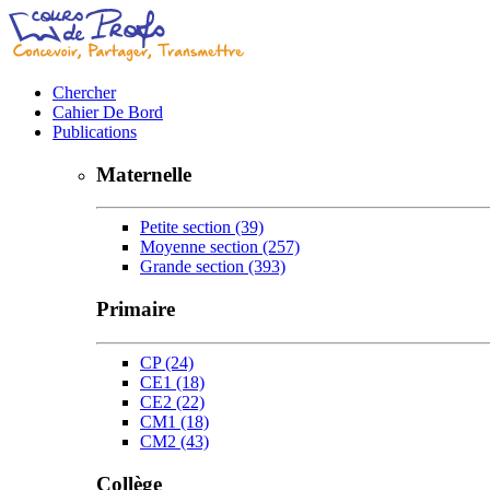
Chercher
Cahier De Bord
Publications
Maternelle
Petite section
(39)
Moyenne section
(257)
Grande section
(393)
Primaire
CP
(24)
CE1
(18)
CE2
(22)
CM1
(18)
CM2
(43)
Collège