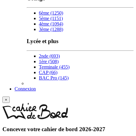
6ème
(1250)
5ème
(1151)
4ème
(1094)
3ème
(1288)
Lycée et plus
2nde
(693)
1ère
(508)
Terminale
(455)
CAP
(66)
BAC Pro
(145)
Connexion
×
Concevez votre
cahier de bord 2026-2027