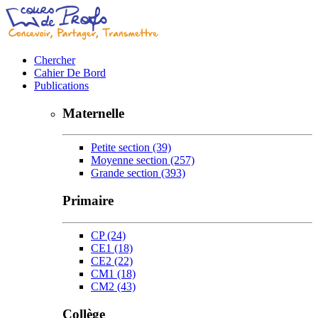
Chercher
Cahier De Bord
Publications
Maternelle
Petite section
(39)
Moyenne section
(257)
Grande section
(393)
Primaire
CP
(24)
CE1
(18)
CE2
(22)
CM1
(18)
CM2
(43)
Collège