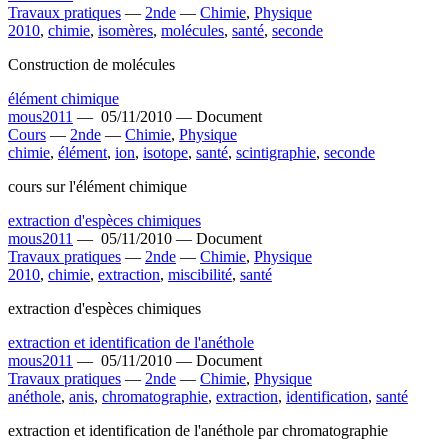
Travaux pratiques
—
2nde
—
Chimie
,
Physique
2010
,
chimie
,
isomères
,
molécules
,
santé
,
seconde
Construction de molécules
élément chimique
mous2011
—
05/11/2010 —
Document
Cours
—
2nde
—
Chimie
,
Physique
chimie
,
élément
,
ion
,
isotope
,
santé
,
scintigraphie
,
seconde
cours sur l'élément chimique
extraction d'espèces chimiques
mous2011
—
05/11/2010 —
Document
Travaux pratiques
—
2nde
—
Chimie
,
Physique
2010
,
chimie
,
extraction
,
miscibilité
,
santé
extraction d'espèces chimiques
extraction et identification de l'anéthole
mous2011
—
05/11/2010 —
Document
Travaux pratiques
—
2nde
—
Chimie
,
Physique
anéthole
,
anis
,
chromatographie
,
extraction
,
identification
,
santé
extraction et identification de l'anéthole par chromatographie