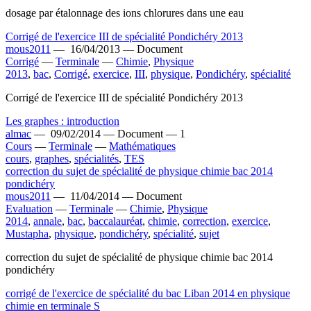
dosage par étalonnage des ions chlorures dans une eau
Corrigé de l'exercice III de spécialité Pondichéry 2013
mous2011
—
16/04/2013 —
Document
Corrigé
—
Terminale
—
Chimie
,
Physique
2013
,
bac
,
Corrigé
,
exercice
,
III
,
physique
,
Pondichéry
,
spécialité
Corrigé de l'exercice III de spécialité Pondichéry 2013
Les graphes : introduction
almac
—
09/02/2014 —
Document —
1
Cours
—
Terminale
—
Mathématiques
cours
,
graphes
,
spécialités
,
TES
correction du sujet de spécialité de physique chimie bac 2014
pondichéry
mous2011
—
11/04/2014 —
Document
Evaluation
—
Terminale
—
Chimie
,
Physique
2014
,
annale
,
bac
,
baccalauréat
,
chimie
,
correction
,
exercice
,
Mustapha
,
physique
,
pondichéry
,
spécialité
,
sujet
correction du sujet de spécialité de physique chimie bac 2014
pondichéry
corrigé de l'exercice de spécialité du bac Liban 2014 en physique
chimie en terminale S