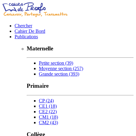
Chercher
Cahier De Bord
Publications
Maternelle
Petite section
(39)
Moyenne section
(257)
Grande section
(393)
Primaire
CP
(24)
CE1
(18)
CE2
(22)
CM1
(18)
CM2
(43)
Collège