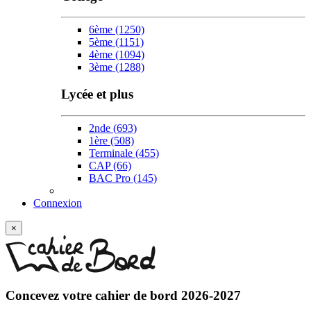
6ème
(1250)
5ème
(1151)
4ème
(1094)
3ème
(1288)
Lycée et plus
2nde
(693)
1ère
(508)
Terminale
(455)
CAP
(66)
BAC Pro
(145)
Connexion
×
Concevez votre
cahier de bord 2026-2027