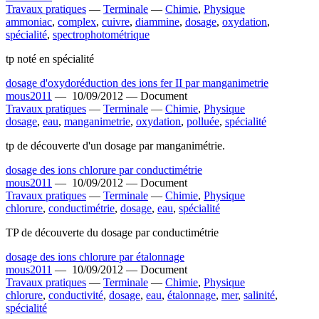
Travaux pratiques
—
Terminale
—
Chimie
,
Physique
ammoniac
,
complex
,
cuivre
,
diammine
,
dosage
,
oxydation
,
spécialité
,
spectrophotométrique
tp noté en spécialité
dosage d'oxydoréduction des ions fer II par manganimetrie
mous2011
—
10/09/2012 —
Document
Travaux pratiques
—
Terminale
—
Chimie
,
Physique
dosage
,
eau
,
manganimetrie
,
oxydation
,
polluée
,
spécialité
tp de découverte d'un dosage par manganimétrie.
dosage des ions chlorure par conductimétrie
mous2011
—
10/09/2012 —
Document
Travaux pratiques
—
Terminale
—
Chimie
,
Physique
chlorure
,
conductimétrie
,
dosage
,
eau
,
spécialité
TP de découverte du dosage par conductimétrie
dosage des ions chlorure par étalonnage
mous2011
—
10/09/2012 —
Document
Travaux pratiques
—
Terminale
—
Chimie
,
Physique
chlorure
,
conductivité
,
dosage
,
eau
,
étalonnage
,
mer
,
salinité
,
spécialité