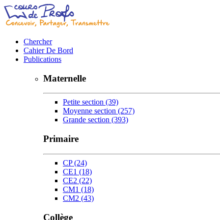
Chercher
Cahier De Bord
Publications
Maternelle
Petite section
(39)
Moyenne section
(257)
Grande section
(393)
Primaire
CP
(24)
CE1
(18)
CE2
(22)
CM1
(18)
CM2
(43)
Collège