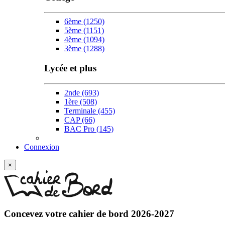
6ème
(1250)
5ème
(1151)
4ème
(1094)
3ème
(1288)
Lycée et plus
2nde
(693)
1ère
(508)
Terminale
(455)
CAP
(66)
BAC Pro
(145)
Connexion
×
Concevez votre
cahier de bord 2026-2027