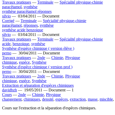
Travaux pratiques
—
Terminale
—
Spécialité physique-chimie
paracétamol
,
synthèse
synthèse paracétamol réponses
silvio
—
03/04/2011 —
Document
Corrigé
—
Terminale
—
Spécialité physique-chimie
paracétamol
,
réponses
,
synthèse
synthèse acide benzoique
silvio
—
03/04/2011 —
Document
Travaux pratiques
—
Terminale
—
Spécialité physique-chimie
acide
,
benzoique
,
synthèse
Synthèse d'espèce chimique ( version élève )
perno
—
30/04/2011 —
Document
Travaux pratiques
—
2nde
—
Chimie
,
Physique
chimique
,
espèce
,
Synthèse
Synthèse d'espèce chimique ( version prof )
perno
—
30/04/2011 —
Document
Travaux pratiques
—
2nde
—
Chimie
,
Physique
chimique
,
espèce
,
Synthèse
Extraction et séparation d'espèces chimiques
davidbzh
—
19/05/2011 —
Document —
1
Cours
—
2nde
—
Chimie
,
Physique
changement
,
chimiques
,
densité
,
espèces
,
extraction
,
masse
,
miscible
,
Cours sur l'extraction et la séparation d'espèces chimiques.