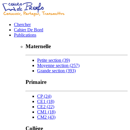
Chercher
Cahier De Bord
Publications
Maternelle
Petite section
(39)
Moyenne section
(257)
Grande section
(393)
Primaire
CP
(24)
CE1
(18)
CE2
(22)
CM1
(18)
CM2
(43)
Collège