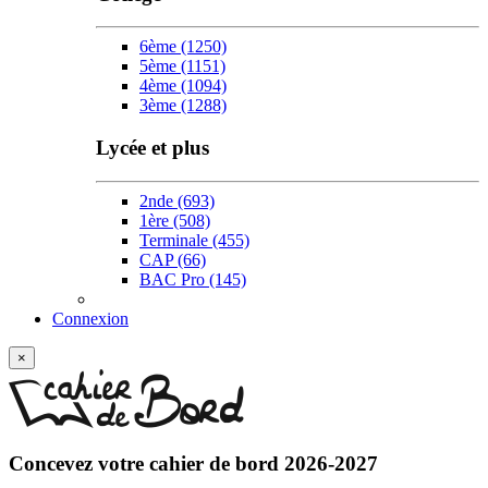
6ème
(1250)
5ème
(1151)
4ème
(1094)
3ème
(1288)
Lycée et plus
2nde
(693)
1ère
(508)
Terminale
(455)
CAP
(66)
BAC Pro
(145)
w
Connexion
×
Concevez votre
cahier de bord 2026-2027