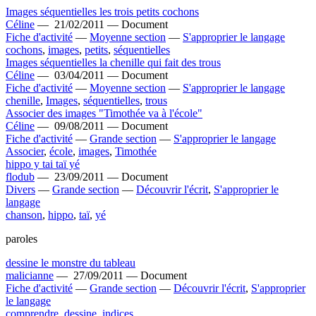
Images séquentielles les trois petits cochons
Céline
—
21/02/2011 —
Document
Fiche d'activité
—
Moyenne section
—
S'approprier le langage
cochons
,
images
,
petits
,
séquentielles
Images séquentielles la chenille qui fait des trous
Céline
—
03/04/2011 —
Document
Fiche d'activité
—
Moyenne section
—
S'approprier le langage
chenille
,
Images
,
séquentielles
,
trous
Associer des images "Timothée va à l'école"
Céline
—
09/08/2011 —
Document
Fiche d'activité
—
Grande section
—
S'approprier le langage
Associer
,
école
,
images
,
Timothée
hippo y tai taï yé
flodub
—
23/09/2011 —
Document
Divers
—
Grande section
—
Découvrir l'écrit
,
S'approprier le
langage
chanson
,
hippo
,
taï
,
yé
paroles
dessine le monstre du tableau
malicianne
—
27/09/2011 —
Document
Fiche d'activité
—
Grande section
—
Découvrir l'écrit
,
S'approprier
le langage
comprendre
,
dessine
,
indices