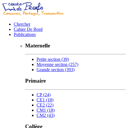
Chercher
Cahier De Bord
Publications
Maternelle
Petite section
(39)
Moyenne section
(257)
Grande section
(393)
Primaire
CP
(24)
CE1
(18)
CE2
(22)
CM1
(18)
CM2
(43)
Collège