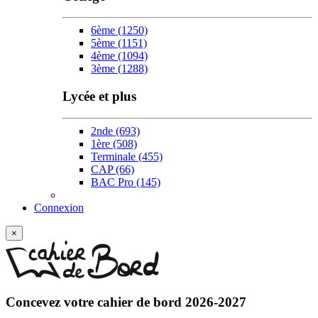
6ème
(1250)
5ème
(1151)
4ème
(1094)
3ème
(1288)
Lycée et plus
2nde
(693)
1ère
(508)
Terminale
(455)
CAP
(66)
BAC Pro
(145)
Connexion
×
Concevez votre
cahier de bord 2026-2027