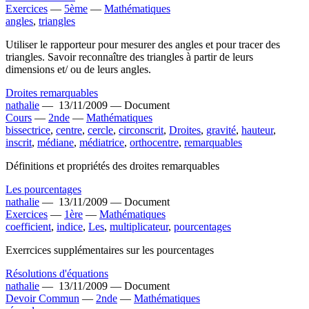
Exercices
—
5ème
—
Mathématiques
angles
,
triangles
Utiliser le rapporteur pour mesurer des angles et pour tracer des
triangles. Savoir reconnaître des triangles à partir de leurs
dimensions et/ ou de leurs angles.
Droites remarquables
nathalie
—
13/11/2009 —
Document
Cours
—
2nde
—
Mathématiques
bissectrice
,
centre
,
cercle
,
circonscrit
,
Droites
,
gravité
,
hauteur
,
inscrit
,
médiane
,
médiatrice
,
orthocentre
,
remarquables
Définitions et propriétés des droites remarquables
Les pourcentages
nathalie
—
13/11/2009 —
Document
Exercices
—
1ère
—
Mathématiques
coefficient
,
indice
,
Les
,
multiplicateur
,
pourcentages
Exerrcices supplémentaires sur les pourcentages
Résolutions d'équations
nathalie
—
13/11/2009 —
Document
Devoir Commun
—
2nde
—
Mathématiques