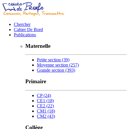
Chercher
Cahier De Bord
Publications
Maternelle
Petite section
(39)
Moyenne section
(257)
Grande section
(393)
Primaire
CP
(24)
CE1
(18)
CE2
(22)
CM1
(18)
CM2
(43)
Collège