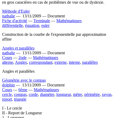
en gros caractères en cas de problèmes de vue ou de dyslexie.
Méthode d'Euler
nathalie
—
13/11/2009 —
Document
Fiche d'activité
—
Terminale
—
Mathématiques
différentielle
,
équation
,
euler
Construction de la courbe de l'exponentielle par approximation
affine
Angles et parallèles
nathalie
—
13/11/2009 —
Document
Cours
—
2nde
—
Mathématiques
alterne
,
Angles
,
correspondant
,
externe
,
interne
,
parallèles
Angles et parallèles
Géométrie avec le compas
dolphin
—
13/11/2009 —
Document
Cours
—
6ème
—
Mathématiques
cercle
,
compas
,
corde
,
diamètre
,
longueur
,
mètre
,
périmètre
,
rayon
,
report
,
triangle
I - Le cercle
II - Report de Longueur
1 - Longueur