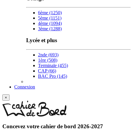
6ème
(1250)
5ème
(1151)
4ème
(1094)
3ème
(1288)
Lycée et plus
2nde
(693)
1ère
(508)
Terminale
(455)
CAP
(66)
BAC Pro
(145)
Connexion
×
Concevez votre
cahier de bord 2026-2027