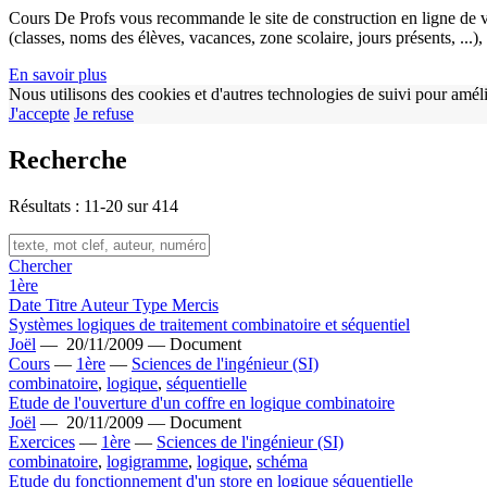
Cours De Profs vous recommande le site de construction en ligne de v
(classes, noms des élèves, vacances, zone scolaire, jours présents, ...
En savoir plus
Nous utilisons des cookies et d'autres technologies de suivi pour améli
J'accepte
Je refuse
Recherche
Résultats : 11-20 sur 414
Chercher
1ère
Date
Titre
Auteur
Type
Mercis
Systèmes logiques de traitement combinatoire et séquentiel
Joël
—
20/11/2009 —
Document
Cours
—
1ère
—
Sciences de l'ingénieur (SI)
combinatoire
,
logique
,
séquentielle
Etude de l'ouverture d'un coffre en logique combinatoire
Joël
—
20/11/2009 —
Document
Exercices
—
1ère
—
Sciences de l'ingénieur (SI)
combinatoire
,
logigramme
,
logique
,
schéma
Etude du fonctionnement d'un store en logique séquentielle