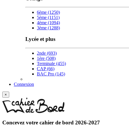
6ème
(1250)
5ème
(1151)
4ème
(1094)
3ème
(1288)
Lycée et plus
2nde
(693)
1ère
(508)
Terminale
(455)
CAP
(66)
BAC Pro
(145)
Connexion
×
Concevez votre
cahier de bord 2026-2027