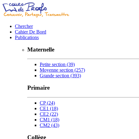
Chercher
Cahier De Bord
Publications
Maternelle
Petite section
(39)
Moyenne section
(257)
Grande section
(393)
Primaire
CP
(24)
CE1
(18)
CE2
(22)
CM1
(18)
CM2
(43)
Collège