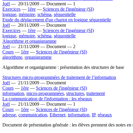
Joël
—
20/11/2009 —
Document —
1
Exercices
—
1ère
—
Sciences de l'ingénieur (SI)
logique
,
mémoire
,
schéma
,
séquentielle
Etude du déplacement d'un chariot en logique séquentielle
Joël
—
20/11/2009 —
Document
Exercices
—
1ère
—
Sciences de l'ingénieur (SI)
logique
,
mémoire
,
schéma
,
séquentielle
Algorithme et organigramme
Joël
—
21/11/2009 —
Document —
2
Cours
—
1ère
—
Sciences de l'ingénieur (SI)
algorithme
,
organigramme
Algorithme et organigramme : présentation des structures de base
Structures micro-programmées de traitement de l’information
Joël
—
21/11/2009 —
Document
Cours
—
1ère
—
Sciences de l'ingénieur (SI)
information
,
micro-programmées
,
structures
,
traitement
La communication de l'information : les réseaux
Joël
—
21/11/2009 —
Document —
1
Cours
—
1ère
—
Sciences de l'ingénieur (SI)
adresse
,
communication
,
Ethernet
,
information
,
IP
,
réseaux
Document de présentation générale : les élèves prennent des notes en 