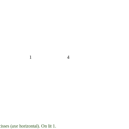
1
4
isses (axe horizontal). On lit 1.