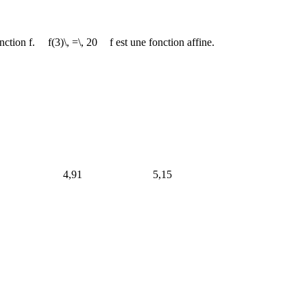
onction
f
.
f(3)\, =\, 20
f
est une fonction affine.
4,91
5,15