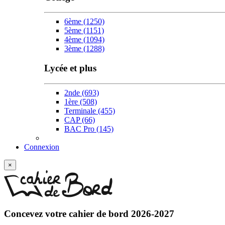
6ème
(1250)
5ème
(1151)
4ème
(1094)
3ème
(1288)
Lycée et plus
2nde
(693)
1ère
(508)
Terminale
(455)
CAP
(66)
BAC Pro
(145)
Connexion
×
Concevez votre
cahier de bord 2026-2027