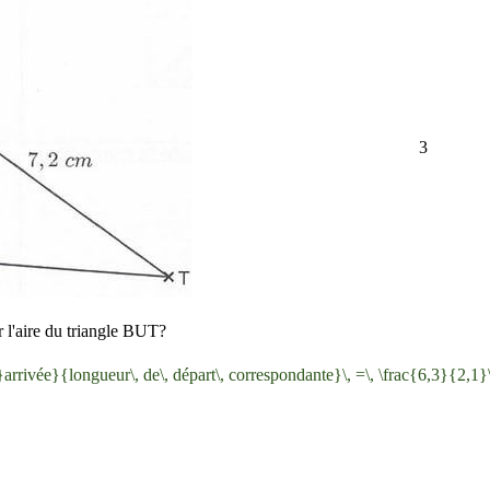
3
r l'aire du triangle BUT?
}arrivée}{longueur\, de\, départ\, correspondante}\, =\, \frac{6,3}{2,1}\