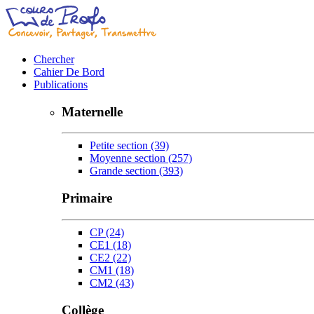
Chercher
Cahier De Bord
Publications
Maternelle
Petite section
(39)
Moyenne section
(257)
Grande section
(393)
Primaire
CP
(24)
CE1
(18)
CE2
(22)
CM1
(18)
CM2
(43)
Collège