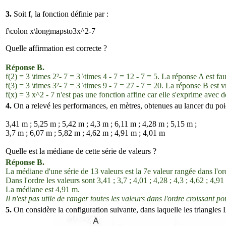
3.
Soit
f
, la fonction définie par :
f\colon x\longmapsto3x^2-7
Quelle affirmation est correcte ?
Réponse B.
f(2)
= 3
\times
2²- 7 = 3
\times
4 - 7 = 12 - 7 = 5. La réponse A est fau
f(3)
= 3
\times
3²- 7 = 3
\times
9 - 7 = 27 - 7 = 20. La réponse B est v
f(x)
= 3
x^2
- 7 n'est pas une fonction affine car elle s'exprime avec 
4.
On a relevé les performances, en mètres, obtenues au lancer du poi
3,41 m ; 5,25 m ; 5,42 m ; 4,3 m ; 6,11 m ; 4,28 m ; 5,15 m ;
3,7 m ; 6,07 m ; 5,82 m ; 4,62 m ; 4,91 m ; 4,01 m
Quelle est la médiane de cette série de valeurs ?
Réponse B.
La médiane d'une série de 13 valeurs est la 7e valeur rangée dans l'or
Dans l'ordre les valeurs sont 3,41 ; 3,7 ; 4,01 ; 4,28 ; 4,3 ; 4,62 ; 4,91
La médiane est 4,91 m.
Il n'est pas utile de ranger toutes les valeurs dans l'ordre croissant 
5.
On considère la configuration suivante, dans laquelle les triangle