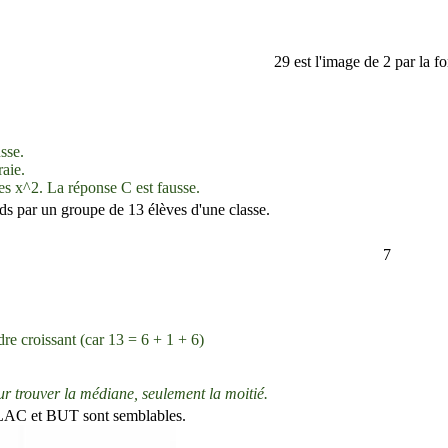
29 est l'image de 2 par la f
sse.
raie.
des
x^2
. La réponse C est fausse.
ds par un groupe de 13 élèves d'une classe.
7
dre croissant (car 13 = 6 + 1 + 6)
pour trouver la médiane, seulement la moitié.
s LAC et BUT sont semblables.