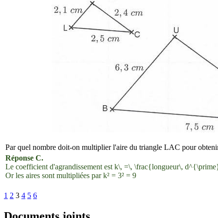
Par quel nombre doit-on multiplier l'aire du triangle LAC pour obteni
Réponse C.
Le coefficient d'agrandissement est
k\, =\, \frac{longueur\, d^{\prime
Or les aires sont multipliées par k² = 3² = 9
1
2
3
4
5
6
Documents joints