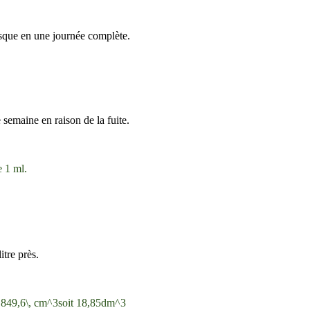
asque en une journée complète.
 semaine en raison de la fuite.
e 1 ml.
itre près.
, 849,6\, cm^3
soit 18,85
dm^3