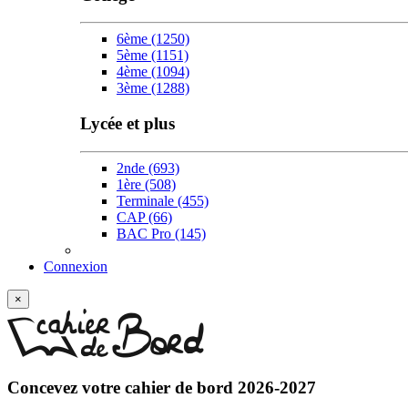
6ème
(1250)
5ème
(1151)
4ème
(1094)
3ème
(1288)
Lycée et plus
2nde
(693)
1ère
(508)
Terminale
(455)
CAP
(66)
BAC Pro
(145)
Connexion
×
Concevez votre
cahier de bord 2026-2027