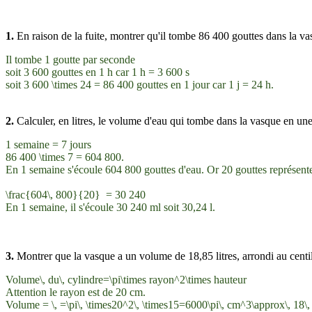
1.
En raison de la fuite, montrer qu'il tombe 86 400 gouttes dans la v
Il tombe 1 goutte par seconde
soit 3 600 gouttes en 1 h car 1 h = 3 600 s
soit 3 600
\times
24 = 86 400 gouttes en 1 jour car 1 j = 24 h.
2.
Calculer, en litres, le volume d'eau qui tombe dans la vasque en une
1 semaine = 7 jours
86 400
\times
7 = 604 800.
En 1 semaine s'écoule 604 800 gouttes d'eau. Or 20 gouttes représent
\frac{604\, 800}{20}
= 30 240
En 1 semaine, il s'écoule 30 240 ml soit 30,24 l.
3.
Montrer que la vasque a un volume de 18,85 litres, arrondi au centil
Volume\, du\, cylindre=\pi\times rayon^2\times hauteur
Attention le rayon est de 20 cm.
Volume =
\, =\pi\, \times20^2\, \times15=6000\pi\, cm^3\approx\, 18\