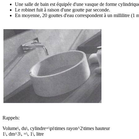
Une salle de bain est équipée d'une vasque de forme cylindrique
Le robinet fuit à raison d'une goutte par seconde.
En moyenne, 20 gouttes d'eau correspondent à un millilitre (1 m
Rappels:
Volume\, du\, cylindre=\pi\times rayon^2\times hauteur
1\, dm^3\, =\, 1\, litre