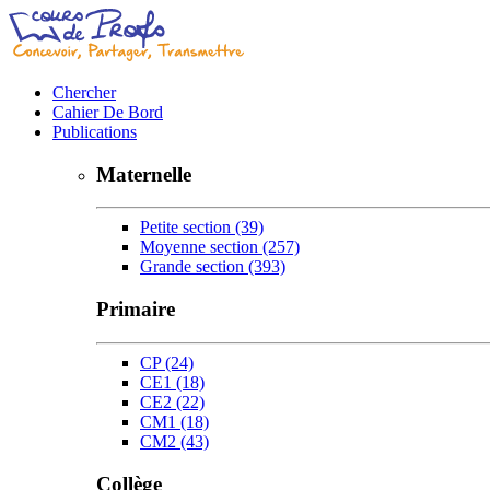
Chercher
Cahier De Bord
Publications
Maternelle
Petite section
(39)
Moyenne section
(257)
Grande section
(393)
Primaire
CP
(24)
CE1
(18)
CE2
(22)
CM1
(18)
CM2
(43)
Collège