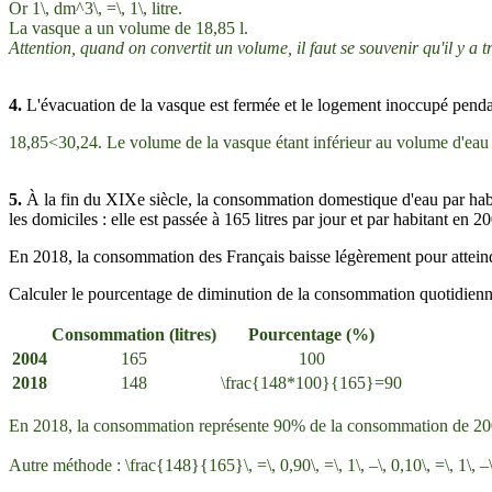
Or
1\, dm^3\, =\, 1\, litre
.
La vasque a un volume de 18,85 l.
Attention, quand on convertit un volume, il faut se souvenir qu'il y a t
4.
L'évacuation de la vasque est fermée et le logement inoccupé pendan
18,85<30,24
. Le volume de la vasque étant inférieur au volume d'eau
5.
À la fin du XIXe siècle, la consommation domestique d'eau par habita
les domiciles : elle est passée à 165 litres par jour et par habitant en 2
En 2018, la consommation des Français baisse légèrement pour atteindre
Calculer le pourcentage de diminution de la consommation quotidienne 
Consommation (litres)
Pourcentage (%)
2004
165
100
2018
148
\frac{148*100}{165}=90
En 2018, la consommation représente 90% de la consommation de 200
Autre méthode :
\frac{148}{165}\, =\, 0,90\, =\, 1\, –\, 0,10\, =\, 1\, 