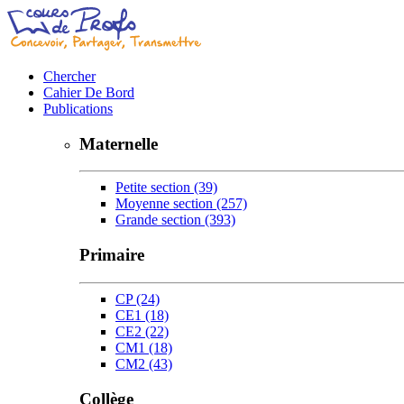
Chercher
Cahier De Bord
Publications
Maternelle
Petite section
(39)
Moyenne section
(257)
Grande section
(393)
Primaire
CP
(24)
CE1
(18)
CE2
(22)
CM1
(18)
CM2
(43)
Collège