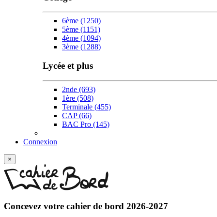
6ème
(1250)
5ème
(1151)
4ème
(1094)
3ème
(1288)
Lycée et plus
2nde
(693)
1ère
(508)
Terminale
(455)
CAP
(66)
BAC Pro
(145)
Connexion
×
Concevez votre
cahier de bord 2026-2027