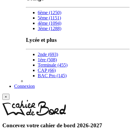
6ème
(1250)
5ème
(1151)
4ème
(1094)
3ème
(1288)
Lycée et plus
2nde
(693)
1ère
(508)
Terminale
(455)
CAP
(66)
BAC Pro
(145)
w
Connexion
×
Concevez votre
cahier de bord 2026-2027