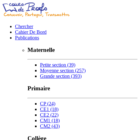
Chercher
Cahier De Bord
Publications
Maternelle
Petite section
(39)
Moyenne section
(257)
Grande section
(393)
Primaire
CP
(24)
CE1
(18)
CE2
(22)
CM1
(18)
CM2
(43)
Collège