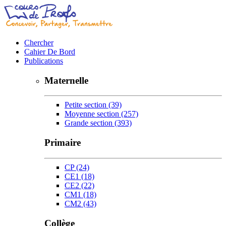
Chercher
Cahier De Bord
Publications
Maternelle
Petite section
(39)
Moyenne section
(257)
Grande section
(393)
Primaire
CP
(24)
CE1
(18)
CE2
(22)
CM1
(18)
CM2
(43)
Collège