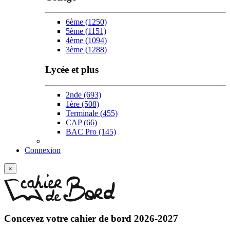
6ème
(1250)
5ème
(1151)
4ème
(1094)
3ème
(1288)
Lycée et plus
2nde
(693)
1ère
(508)
Terminale
(455)
CAP
(66)
BAC Pro
(145)
Connexion
×
Concevez votre
cahier de bord 2026-2027