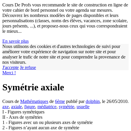
Cours De Profs vous recommande le site de construction en ligne de
votre cahier de bord personnel ou votre agenda sur mesures.
Découvrez les nombreux modèles de pages disponibles et leurs
personnalisations (classes, noms des élèves, vacances, zone scolaire,
jours présents, ...), et proposez-nous ceux qui vous correspondraient
le mieux...
En savoir plus
Nous utilisons des cookies et d'autres technologies de suivi pour
améliorer votre expérience de navigation sur notre site et pour
analyser le trafic de notre site et pour comprendre la provenance de
nos visiteurs.
J'accepte
Je refuse
Merci !
Symétrie axiale
Cours de
Mathématiques
de
6ème
publié par
dolphin
, le 26/05/2010.
axe
,
axiale
,
figure
,
médiatrice
,
symétrie
,
usuelle
I - Figures symétriques
II - Axes de symétries
1 - Figures avec un ou plusieurs axes de symétrie
2 - Figures n’ayant aucun axe de symétrie