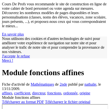
Cours De Profs vous recommande le site de construction en ligne de
votre cahier de bord personnel ou votre agenda sur mesures.
Découvrez les nombreux modèles de pages disponibles et leurs
personnalisations (classes, noms des élèves, vacances, zone scolaire,
jours présents, ...), et proposez-nous ceux qui vous correspondraient
le mieux...
En savoir plus
Nous utilisons des cookies et d'autres technologies de suivi pour
améliorer votre expérience de navigation sur notre site et pour
w
analyser le trafic de notre site et pour comprendre la provenance de
nos visiteurs.
J'accepte
Je refuse
Merci !
Module fonctions affines
Fiche d'activité de
Mathématiques
de
2nde
publié par
nathalie
, le
13/11/2009.
affines
,
coefficient
,
directeur
,
fonctions
,
ordonnée
,
origine
Module fonctions affines
Télécharger au format PDF
Télécharger le fichier original