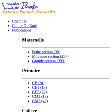
Chercher
Cahier De Bord
Publications
Maternelle
Petite section
(39)
Moyenne section
(257)
Grande section
(393)
Primaire
CP
(24)
CE1
(18)
CE2
(22)
CM1
(18)
CM2
(43)
Collège