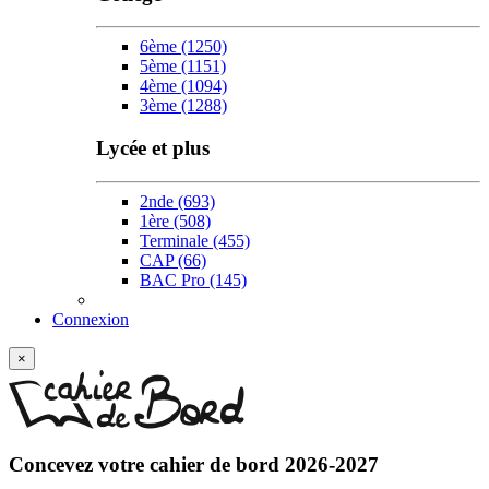
6ème
(1250)
5ème
(1151)
4ème
(1094)
3ème
(1288)
Lycée et plus
2nde
(693)
1ère
(508)
Terminale
(455)
CAP
(66)
BAC Pro
(145)
Connexion
×
Concevez votre
cahier de bord 2026-2027