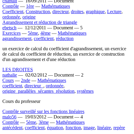
chantali
—
16/09/2011 —
Document
Contrôle
—
1ère
—
Mathématiques
Coefficient
,
Construction
,
directeur
,
droites
,
graphique
,
Lecture
,
ordonnée
,
origine
Agrandissement et réduction de triangle
ebetsch
—
12/12/2011 —
Document —
5
Exercices
—
5ème
,
4ème
—
Mathématiques
agrandissement
,
coefficient
,
réduction
un exercice de calcul du coefficient d'agrandissement, un exercice
de calcul du coefficient de réduction, un exercice de construction
d'un agrandissement et d'une réduction
LES DROITES
nathalie
—
02/02/2012 —
Document —
2
Cours
—
2nde
—
Mathématiques
coefficient
,
directeur_
,
ordonnée
,
origine_parallèles_sécantes_résolution
,
systèmes
Cours du professeur
Contrôle surveillé sur les fonctions linéaires
malo56
—
19/03/2012 —
Document —
4
Contrôle
—
5ème
,
3ème
—
Mathématiques
antécédent
,
coefficient
,
équation
,
fonction
,
image
,
linéaire
,
repère