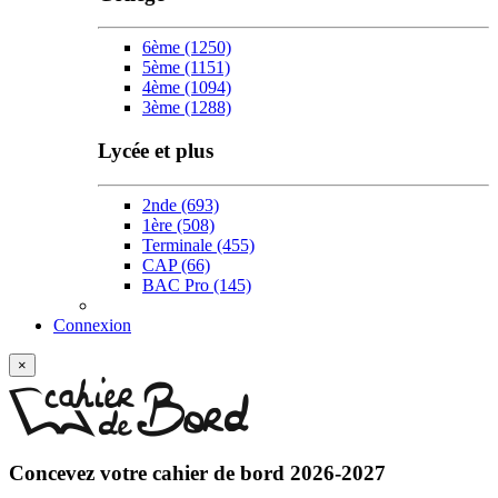
6ème
(1250)
5ème
(1151)
4ème
(1094)
3ème
(1288)
Lycée et plus
2nde
(693)
1ère
(508)
Terminale
(455)
CAP
(66)
BAC Pro
(145)
Connexion
×
Concevez votre
cahier de bord 2026-2027