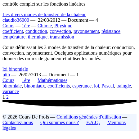
contrôle complet sur les fonctions linéaires
Les divers modes de transfert de la chaleur
claudio36000
—
22/03/2012 —
Document —
4
Cours
—
1ère
—
Chimie
,
Physique
coefficient
,
conduction
,
convection
,
rayonnement
,
résistance
,
température
,
thermique
,
transmission
Cours définissant les 3 modes de transfert de la chaleur: conduction,
convection, rayonnement. Quelques applications numériques pour
donner des ordres de grandeur et utiliser les unités.
loi binomiale
pith
—
26/02/2013 —
Document —
1
Cours
—
1ère
—
Mathématiques
binomiale
,
binomiaux
,
coefficients
,
espérance
,
loi
,
Pascal
,
traingle
,
variance
1
2
© 2026 Cours De Profs —
Conditions générales d'utilisation
—
Contactez-nous
—
Qui sommes nous ?
—
F.A.Q.
—
Mentions
légales