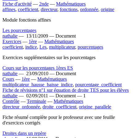
Fiche d'activité
—
2nde
—
Mathématiques
affines
,
coefficient
,
directeur
,
fonctions
,
ordonnée
,
origine
Module fonctions affines
Les pourcentages
nathalie
—
13/11/2009 —
Document
Exercices
—
1ère
—
Mathématiques
coefficient
,
indice
,
Les
,
multiplicateur
,
pourcentages
Exerrcices supplémentaires sur les pourcentages
Cours sur les pourcentages 1ères ES
nathalie
—
23/09/2010 —
Document
Cours
—
1ère
—
Mathématiques
multiplicateur_hausse_baisse_indice
,
pourcentage_coefficient
Fiche de révisions n°1 sur équation de droite TES pour les élèves
nathalie
—
02/09/2011 —
Document —
1
Contrôle
—
Terminale
—
Mathématiques
directeur_ordonnée
,
droite_coefficient
,
origine_parallele
Fiche résumé complète pour le professeur avec une feuille
d'exercices corrigés
Droites dans un repère