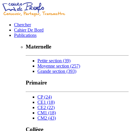
Chercher
Cahier De Bord
Publications
Maternelle
Petite section
(39)
Moyenne section
(257)
Grande section
(393)
Primaire
CP
(24)
CE1
(18)
CE2
(22)
CM1
(18)
CM2
(43)
Collège