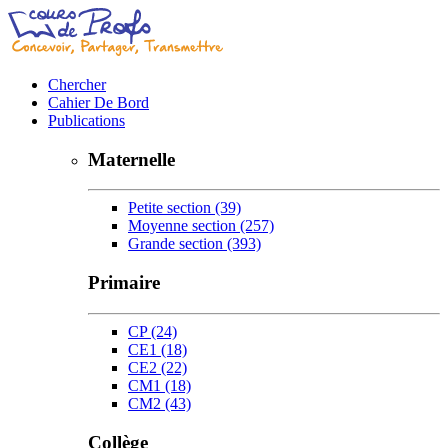
Chercher
Cahier De Bord
Publications
Maternelle
Petite section
(39)
Moyenne section
(257)
Grande section
(393)
Primaire
CP
(24)
CE1
(18)
CE2
(22)
CM1
(18)
CM2
(43)
Collège