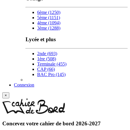
6ème
(1250)
5ème
(1151)
4ème
(1094)
3ème
(1288)
Lycée et plus
2nde
(693)
1ère
(508)
Terminale
(455)
CAP
(66)
BAC Pro
(145)
Connexion
×
Concevez votre
cahier de bord 2026-2027