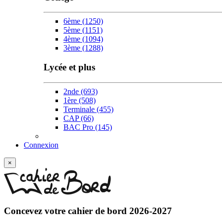
6ème
(1250)
5ème
(1151)
4ème
(1094)
3ème
(1288)
Lycée et plus
2nde
(693)
1ère
(508)
Terminale
(455)
CAP
(66)
BAC Pro
(145)
Connexion
×
Concevez votre
cahier de bord 2026-2027