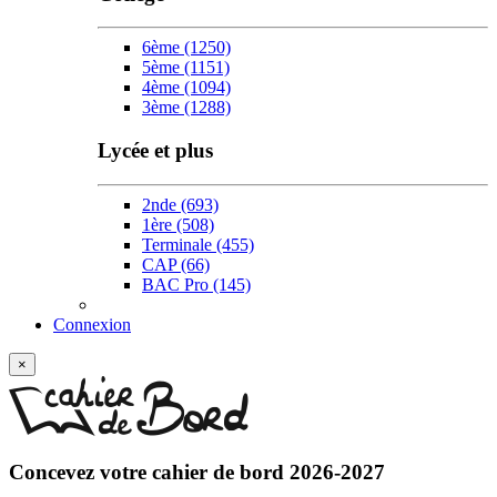
6ème
(1250)
5ème
(1151)
4ème
(1094)
3ème
(1288)
Lycée et plus
2nde
(693)
1ère
(508)
Terminale
(455)
CAP
(66)
BAC Pro
(145)
Connexion
w
×
Concevez votre
cahier de bord 2026-2027