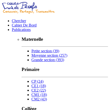
Chercher
Cahier De Bord
Publications
Maternelle
Petite section
(39)
Moyenne section
(257)
Grande section
(393)
Primaire
CP
(24)
CE1
(18)
CE2
(22)
CM1
(18)
CM2
(43)
Collège