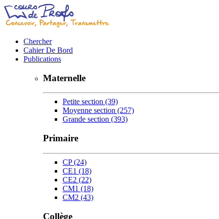
Chercher
Cahier De Bord
Publications
Maternelle
Petite section
(39)
Moyenne section
(257)
Grande section
(393)
Primaire
CP
(24)
CE1
(18)
CE2
(22)
CM1
(18)
CM2
(43)
Collège