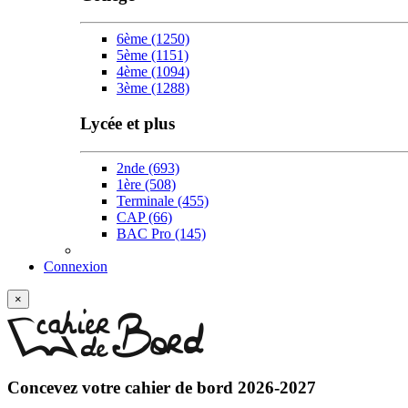
6ème
(1250)
5ème
(1151)
4ème
(1094)
3ème
(1288)
Lycée et plus
2nde
(693)
1ère
(508)
Terminale
(455)
CAP
(66)
BAC Pro
(145)
Connexion
×
Concevez votre
cahier de bord 2026-2027