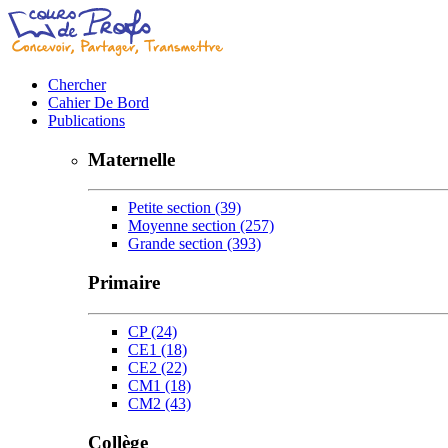
Chercher
Cahier De Bord
Publications
Maternelle
Petite section
(39)
Moyenne section
(257)
Grande section
(393)
Primaire
CP
(24)
CE1
(18)
CE2
(22)
CM1
(18)
CM2
(43)
Collège