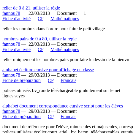
relier de 0 à 21, utiliser la règle
fannou78
—
22/03/2013 —
Document —
1
Fiche d'activité
—
CP
—
Mathématiques
relier les nombres dans l'ordre pour faire le petit village
nombres pairs de 0 à 80, utiliser la règle
fannou78
—
22/03/2013 —
Document
Fiche d'activité
—
CP
—
Mathématiques
relier uniquement les nombres pairs pour faire le dessin de la pieuvre
alphabet écriture cursive pour affichage en classe
fannou78
—
29/03/2013 —
Document
Fiche de préparation
—
CP
—
Français
polices utilisée: bv_ronde téléchargeable gratuitement sur le net
lignes seyes
alphabet document correspondance cursive script pour les élèves
fannou78
—
29/03/2013 —
Document
Fiche de préparation
—
CP
—
Français
document de référence pour l'élève, minuscules et majuscules, corresp
polices utilisées: écolier court, arial , bv_baton, téléchargeables gratui