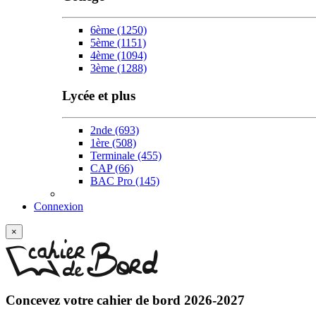
6ème
(1250)
5ème
(1151)
4ème
(1094)
3ème
(1288)
Lycée et plus
2nde
(693)
1ère
(508)
Terminale
(455)
CAP
(66)
BAC Pro
(145)
Connexion
×
Concevez votre
cahier de bord 2026-2027