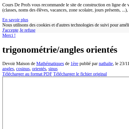
Cours De Profs vous recommande le site de construction en ligne de v
(classes, noms des élèves, vacances, zone scolaire, jours présents, ...
En savoir plus
Nous utilisons des cookies et d'autres technologies de suivi pour améli
J'accepte
Je refuse
Merci !
trigonométrie/angles orientés
Devoir Maison de
Mathématiques
de
1ère
publié par
nathalie
, le 23/1
angles
,
cosinus
,
orientés
,
sinus
Télécharger au format PDF
Télécharger le fichier original