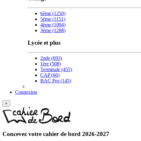
6ème
(1250)
5ème
(1151)
4ème
(1094)
3ème
(1288)
Lycée et plus
2nde
(693)
1ère
(508)
Terminale
(455)
CAP
(66)
BAC Pro
(145)
Connexion
×
Concevez votre
cahier de bord 2026-2027