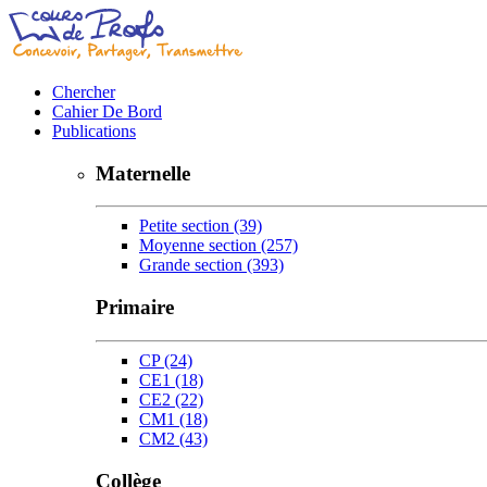
Chercher
Cahier De Bord
Publications
Maternelle
Petite section
(39)
Moyenne section
(257)
Grande section
(393)
Primaire
CP
(24)
CE1
(18)
CE2
(22)
CM1
(18)
CM2
(43)
Collège