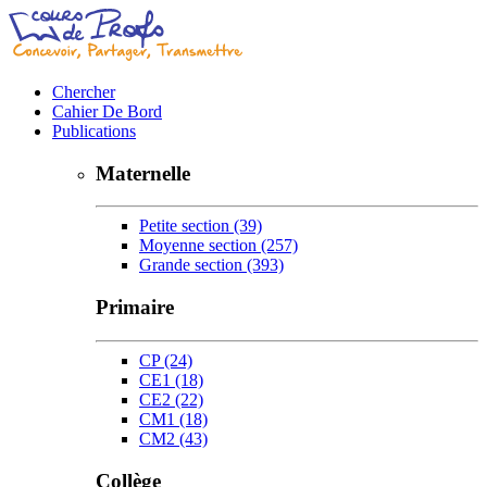
Chercher
Cahier De Bord
Publications
Maternelle
Petite section
(39)
Moyenne section
(257)
Grande section
(393)
Primaire
CP
(24)
CE1
(18)
CE2
(22)
CM1
(18)
CM2
(43)
Collège