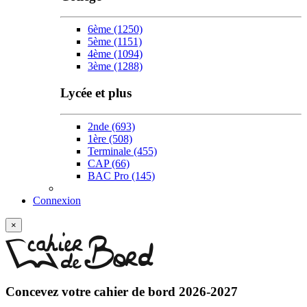
6ème
(1250)
5ème
(1151)
4ème
(1094)
3ème
(1288)
Lycée et plus
2nde
(693)
1ère
(508)
Terminale
(455)
CAP
(66)
BAC Pro
(145)
Connexion
×
Concevez votre
cahier de bord 2026-2027