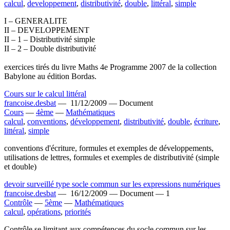
calcul
,
developpement
,
distributivité
,
double
,
littéral
,
simple
I – GENERALITE
II – DEVELOPPEMENT
II – 1 – Distributivité simple
II – 2 – Double distributivité
exercices tirés du livre Maths 4e Programme 2007 de la collection
Babylone au édition Bordas.
Cours sur le calcul littéral
francoise.desbat
—
11/12/2009 —
Document
Cours
—
4ème
—
Mathématiques
calcul
,
conventions
,
développement
,
distributivité
,
double
,
écriture
,
littéral
,
simple
conventions d'écriture, formules et exemples de développements,
utilisations de lettres, formules et exemples de distributivité (simple
et double)
devoir surveillé type socle commun sur les expressions numériques
francoise.desbat
—
16/12/2009 —
Document —
1
Contrôle
—
5ème
—
Mathématiques
calcul
,
opérations
,
priorités
Contrôle se limitant aux compétences du socle commun sur les