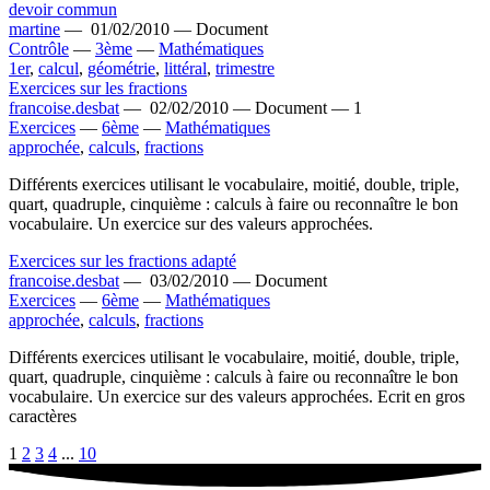
devoir commun
martine
—
01/02/2010 —
Document
Contrôle
—
3ème
—
Mathématiques
1er
,
calcul
,
géométrie
,
littéral
,
trimestre
Exercices sur les fractions
francoise.desbat
—
02/02/2010 —
Document —
1
Exercices
—
6ème
—
Mathématiques
approchée
,
calculs
,
fractions
Différents exercices utilisant le vocabulaire, moitié, double, triple,
quart, quadruple, cinquième : calculs à faire ou reconnaître le bon
vocabulaire. Un exercice sur des valeurs approchées.
Exercices sur les fractions adapté
francoise.desbat
—
03/02/2010 —
Document
Exercices
—
6ème
—
Mathématiques
approchée
,
calculs
,
fractions
Différents exercices utilisant le vocabulaire, moitié, double, triple,
quart, quadruple, cinquième : calculs à faire ou reconnaître le bon
vocabulaire. Un exercice sur des valeurs approchées. Ecrit en gros
caractères
1
2
3
4
...
10