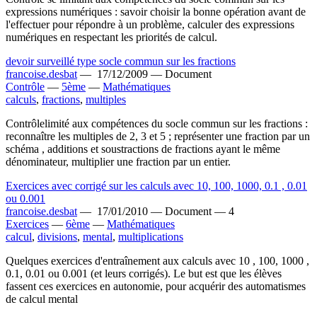
expressions numériques : savoir choisir la bonne opération avant de
l'effectuer pour répondre à un problème, calculer des expressions
numériques en respectant les priorités de calcul.
devoir surveillé type socle commun sur les fractions
francoise.desbat
—
17/12/2009 —
Document
Contrôle
—
5ème
—
Mathématiques
calculs
,
fractions
,
multiples
Contrôlelimité aux compétences du socle commun sur les fractions :
reconnaître les multiples de 2, 3 et 5 ; représenter une fraction par un
schéma , additions et soustractions de fractions ayant le même
dénominateur, multiplier une fraction par un entier.
Exercices avec corrigé sur les calculs avec 10, 100, 1000, 0.1 , 0.01
ou 0.001
francoise.desbat
—
17/01/2010 —
Document —
4
Exercices
—
6ème
—
Mathématiques
calcul
,
divisions
,
mental
,
multiplications
Quelques exercices d'entraînement aux calculs avec 10 , 100, 1000 ,
0.1, 0.01 ou 0.001 (et leurs corrigés). Le but est que les élèves
fassent ces exercices en autonomie, pour acquérir des automatismes
de calcul mental