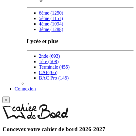
6ème
(1250)
5ème
(1151)
4ème
(1094)
3ème
(1288)
Lycée et plus
2nde
(693)
1ère
(508)
Terminale
(455)
CAP
(66)
BAC Pro
(145)
Connexion
×
Concevez votre
cahier de bord 2026-2027