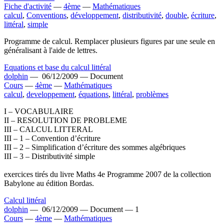
Fiche d'activité
—
4ème
—
Mathématiques
calcul
,
Conventions
,
développement
,
distributivité
,
double
,
écriture
,
littéral
,
simple
Programme de calcul. Remplacer plusieurs figures par une seule en
généralisant à l'aide de lettres.
Equations et base du calcul littéral
dolphin
—
06/12/2009 —
Document
Cours
—
4ème
—
Mathématiques
calcul
,
developpement
,
équations
,
littéral
,
problèmes
I – VOCABULAIRE
II – RESOLUTION DE PROBLEME
III – CALCUL LITTERAL
III – 1 – Convention d’écriture
III – 2 – Simplification d’écriture des sommes algébriques
III – 3 – Distributivité simple
exercices tirés du livre Maths 4e Programme 2007 de la collection
Babylone au édition Bordas.
Calcul littéral
dolphin
—
06/12/2009 —
Document —
1
Cours
—
4ème
—
Mathématiques