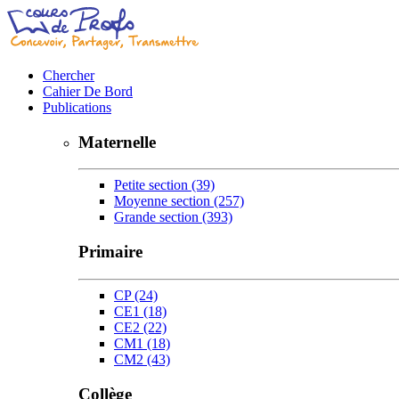
Chercher
Cahier De Bord
Publications
Maternelle
Petite section
(39)
Moyenne section
(257)
Grande section
(393)
Primaire
CP
(24)
CE1
(18)
CE2
(22)
CM1
(18)
CM2
(43)
Collège