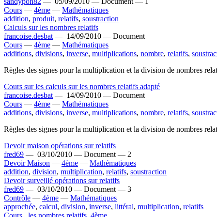
sandypon82
—
05/09/2010 —
Document —
1
Cours
—
4ème
—
Mathématiques
addition
,
produit
,
relatifs
,
soustraction
Calculs sur les nombres relatifs
francoise.desbat
—
14/09/2010 —
Document
Cours
—
4ème
—
Mathématiques
additions
,
divisions
,
inverse
,
multiplications
,
nombre
,
relatifs
,
soustrac
Règles des signes pour la multiplication et la division de nombres relat
Cours sur les calculs sur les nombres relatifs adapté
francoise.desbat
—
14/09/2010 —
Document
Cours
—
4ème
—
Mathématiques
additions
,
divisions
,
inverse
,
multiplications
,
nombre
,
relatifs
,
soustrac
Règles des signes pour la multiplication et la division de nombres relat
Devoir maison opérations sur relatifs
fred69
—
03/10/2010 —
Document —
2
Devoir Maison
—
4ème
—
Mathématiques
addition
,
division
,
multiplication
,
relatifs
,
soustraction
Devoir surveillé opérations sur relatifs
fred69
—
03/10/2010 —
Document —
3
Contrôle
—
4ème
—
Mathématiques
approchée
,
calcul
,
division
,
inverse
,
littéral
,
multiplication
,
relatifs
Cours_ les nombres relatifs_4ème