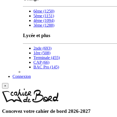
6ème
(1250)
5ème
(1151)
4ème
(1094)
3ème
(1288)
Lycée et plus
2nde
(693)
1ère
(508)
Terminale
(455)
CAP
(66)
BAC Pro
(145)
Connexion
×
Concevez votre
cahier de bord 2026-2027