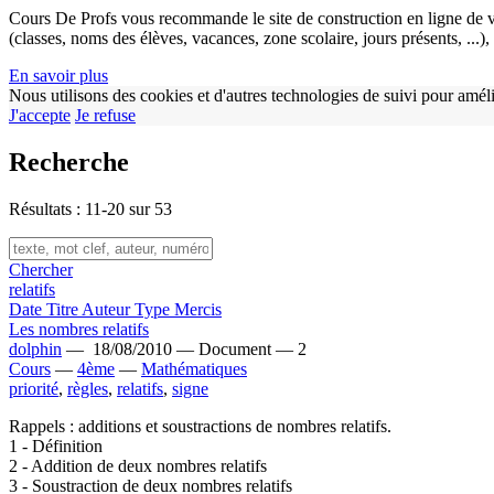
Cours De Profs vous recommande le site de construction en ligne de v
(classes, noms des élèves, vacances, zone scolaire, jours présents, ...
En savoir plus
Nous utilisons des cookies et d'autres technologies de suivi pour améli
J'accepte
Je refuse
Recherche
Résultats : 11-20 sur 53
Chercher
relatifs
Date
Titre
Auteur
Type
Mercis
Les nombres relatifs
dolphin
—
18/08/2010 —
Document —
2
Cours
—
4ème
—
Mathématiques
priorité
,
règles
,
relatifs
,
signe
Rappels : additions et soustractions de nombres relatifs.
1 - Définition
2 - Addition de deux nombres relatifs
3 - Soustraction de deux nombres relatifs