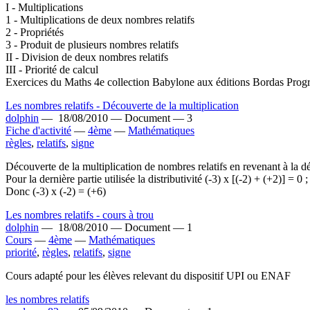
I - Multiplications
1 - Multiplications de deux nombres relatifs
2 - Propriétés
3 - Produit de plusieurs nombres relatifs
II - Division de deux nombres relatifs
III - Priorité de calcul
Exercices du Maths 4e collection Babylone aux éditions Bordas Pr
Les nombres relatifs - Découverte de la multiplication
dolphin
—
18/08/2010 —
Document —
3
Fiche d'activité
—
4ème
—
Mathématiques
règles
,
relatifs
,
signe
Découverte de la multiplication de nombres relatifs en revenant à la défi
Pour la dernière partie utilisée la distributivité (-3) x [(-2) + (+2)] = 0 ;
Donc (-3) x (-2) = (+6)
Les nombres relatifs - cours à trou
dolphin
—
18/08/2010 —
Document —
1
Cours
—
4ème
—
Mathématiques
priorité
,
règles
,
relatifs
,
signe
Cours adapté pour les élèves relevant du dispositif UPI ou ENAF
les nombres relatifs