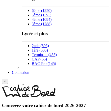
6ème
(1250)
5ème
(1151)
4ème
(1094)
3ème
(1288)
Lycée et plus
2nde
(693)
1ère
(508)
Terminale
(455)
CAP
(66)
BAC Pro
(145)
Connexion
×
Concevez votre
cahier de bord 2026-2027