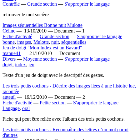
Contrôle
—
Grande section
—
S'approprier le langage
retrouver le mot socière
Images séquentielles Bonne nuit Mulotte
Céline
—
13/10/2010 —
Document —
1
Fiche d'activité
—
Grande section
—
S'approprier le langage
bonne
,
images
,
Mulotte
,
nuit
,
séquentielles
Jeu de doigt "Mon Index est un Bavard"
manue41
—
21/10/2010 —
Document
Divers
—
Moyenne section
—
S'approprier le langage
doigt
,
index
,
jeu
Texte d'un jeu de doigt avec le descriptif des gestes.
Les trois petits cochons - Décrire des images liées à une histoire lue,
racontée
auteuil
—
19/12/2010 —
Document —
2
Fiche d'activité
—
Petite section
—
S'approprier le langage
Langage
,
oral
Fiche qui peut être reliée avec l'album des trois petits cochons.
Les trois petits cochons - Reconnaître des lettres d’un mot parmi
d'autres