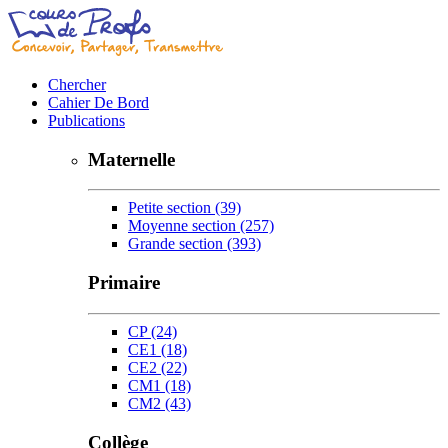
Chercher
Cahier De Bord
Publications
Maternelle
Petite section
(39)
Moyenne section
(257)
Grande section
(393)
Primaire
CP
(24)
CE1
(18)
CE2
(22)
CM1
(18)
CM2
(43)
Collège