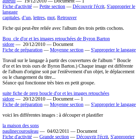
auteuil
—
19/12/2010 —
Document —
1
Fiche d'activité
—
Petite section
—
Découvrir l'écrit
,
S'approprier le
langage
capitales
,
d’un
,
lettres
,
mot
,
Retrouver
Fiche qui peut-être reliée avec l'album des trois petits cochons.
Bou_cle d'or et les images retouchées de Byron Barton
sidore
—
20/12/2010 —
Document
Fiche de préparation
—
Moyenne section
—
S'approprier le langage
Travail sur le langage à partir des couvertures de l'album " Boucle
d'or et les trois ours de Byron Barton.) Chaque image est différente
de l'album d'origine soit par l'enlèvement d'un objet, le déplacement
ou le changement du titre...
Séance qui fonctionne très bien en petit groupe.
suite fiche de prep boucle d'or et les images retouchées
sidore
—
20/12/2010 —
Document —
1
Fiche de préparation
—
Moyenne section
—
S'approprier le langage
voici les différentes images : à découper et plastifier
la maison des sons
paulinecourouleau
—
04/02/2011 —
Document
Fiche d'activité
—
Grande section
—
Découvrir l'écrit
,
S'approprier