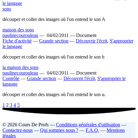
le langage
sons
découper et coller des images où l'on entend le son A
maison des sons
paulinecourouleau
—
04/02/2011 —
Document
Fiche d'activité
—
Grande section
—
Découvrir l'écrit
,
S'approprier
le langage
découper et coller des images où l'on entend le son b
la maison des sons
paulinecourouleau
—
04/02/2011 —
Document
Contrôle
—
Grande section
—
Découvrir l'écrit
,
S'approprier le
langage
découper et coller des images où l'on entend le son u.
1
2
3
4
5
© 2026 Cours De Profs —
Conditions générales d'utilisation
—
Contactez-nous
—
Qui sommes nous ?
—
F.A.Q.
—
Mentions
légales